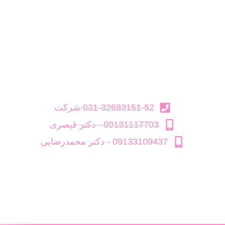
031-32683151-52 شرکت
09131117703 - دکتر قیصری
09133109437 - دکتر محمدرضایی