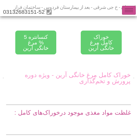
اصفهان - خ جی شرقی - بعد از بیمارستان فردوس - ساختمان فراز
03132683151-52
خوراک
کنسانتره 5
کامل مرغ
% مرغ
خانگی آرین
خانگی آرین
خوراک کامل مرغ خانگی آرین - ویژه دوره
پرورش و تخم‌گذاری
غلظت مواد مغذی موجود درخوراک‌های کامل :