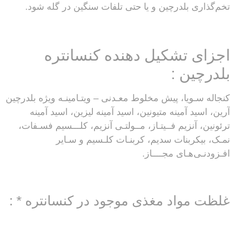
تخم‌گذاری بلدرچین و یا حتی تلفات سنگین در گله شود.
اجزای تشکیل دهنده کنسانتره
بلدرچین :
کنجاله سـویا، پیش مخلوط معـدنی – ویتـامینـه ویژه بلدرچین
آرین، اسید آمینه متیونین، اسید آمینه لیزین‌، اسید‌‌ آمینه
ترئونین، آنزیم فــیتـاز، مــولتـی آنزیم، کلـــسیم فسـفات،
نمـک، بیکربنات سدیم، کربنـات کلـسیم و سـایر
افـزودنـی‌هـای مجــــاز.
غلظت مواد مغذی موجود در کنسانتره * :