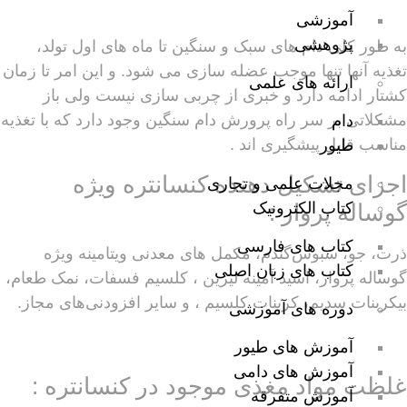
آموزشی
پژوهشی
به طور کلی دام های سبک و سنگین تا ماه های اول تولد،
تغذیه آنها تنها موجب عضله سازی می شود. و این امر تا زمان
ارائه های علمی
کشتار ادامه دارد و خبری از چربی سازی نیست ولی باز
مشکلاتی بر سر راه پرورش دام سنگین وجود دارد که با تغذیه
دام
مناسب قابل پیشگیری اند .
طیور
اجزای تشکیل دهنده کنسانتره ویژه
مجلات علمی و تجاری
گوساله پروار :
کتاب الکترونیک
کتاب های فارسی
ذرت، جو، سبوس‌گندم، مکمل های معدنی ویتامینه ویژه
کتاب های زبان اصلی
گوساله پروار، اسید آمینه لیزین ، کلسیم فسفات، نمک طعام،
بیکربنات سدیم، کربنات کلسیم ، و سایر افزودنی‌های مجاز.
دوره های آموزشی
آموزش های طیور
آموزش های دامی
غلظت مواد مغذی موجود در کنسانتره :
آموزش متفرقه