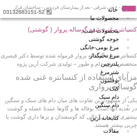
اصفهان - خ جی شرقی - بعد از بیمارستان فردوس - ساختمان فراز
خانه
03132683151-52
محصولات ما
کنسانتره غنی شده گوساله پروار ( گوشتی)
محصولات اسب
جوجه گوشتی
مرغ بومی-خانگی
مرغ تخمگذار
کنسانتره ویژه گوساله پروار فرموله شده توسط دکتر قیصری
بلدرچین
متخصص تغذیه دام و طیور – تولیدی شرکت آرین پژوه
شترمرغ
مزایای استفاده از کنسانتره غنی شده
بوقلمون
گوساله پرواری
کبک
دام سبک
یکی از مشهودترین تفاوت های میان دام های سبک و سنگین
دام سنگین
در تغذیه آنها است. بوفاله ها و گاوها عمدتا عضله و گوشت
بیشتری دارند، در حالی که گوسفندان و بزها داری گوشت با
کتابخانه آرین
چربی بیشتر هستند.
مقالات