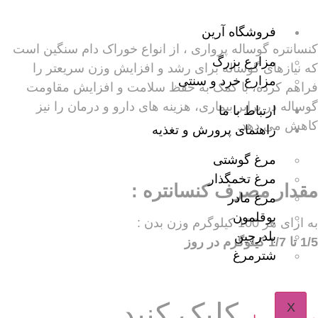
فروشگاه آرین
کنسانتره گوساله پرواری ، از انواع خوراک دام سنگین است
مزارع بزرگ
که نیازهای گوساله برای رشد و افزایش وزن سریعتر را
مزارع خرد و سنتی
فراهم کرده، با کمک به حفظ سلامت و افزایش مقاومت
گوساله در برابر بیماری، هزینه های دارو و درمان را نیز
ارتباط با ما
کاهش می دهد.
راهنمای پرورش و تغذیه
مرغ گوشتی
مرغ تخمگذار
مقدار مصرف کنسانتره :
مرغ مادر
بوقلمون
به ازای هر 100 کیلوگرم وزن بدن :
بلدرچین
1/5 تا 1/7 کیلوگرم در روز
شترمرغ
کلیک کنید
X