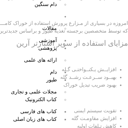
دام سنگین
کتابخانه آرین
امروزه در بسیاری از مـزارع پرورش استفاده از خوراک کامـــ
مقالات
که توسط متخصصین برجسته تغذیه طیور و بر‌اساس جدیدترین
آموزشی
مزایای استفاده از سوپر استارتر آرین
پژوهشی
ارائه های علمی
افزایــش یـکنــواختـی گـله
دام
بهبــود ســرعـت رشــد گله
طیور
بهبود ضریب تبدیل خوراک
مجلات علمی و تجاری
کتاب الکترونیک
تقویت سیستم ایمنی
کتاب های فارسی
افزایش مقاومـت گله
کتاب های زبان اصلی
کاهش تـلفات اولیه