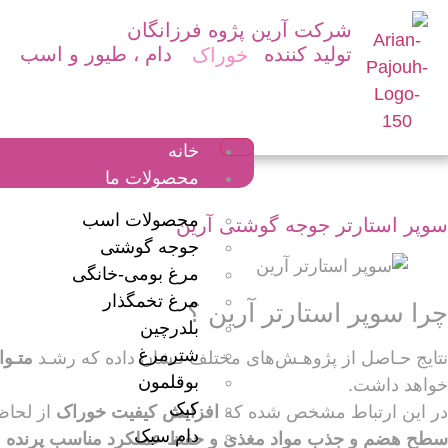
شرکت آرین پژوه فرزانگان
تولید کننده
دام ، طیور و اسب
خوراک
خانه
محصولات ما
محصولات اسب
سوپر استارتر جوجه گوشتی آرین
جوجه گوشتی
مرغ بومی-خانگی
مرغ تخمگذار
چرا سوپر استارتر آرین ؟
بلدرچین
شترمرغ
نتایج حـاصل از پژوهـش‌ها‌ی مختلف نـشان داده که رشـد
متـوا
بوقلمون
خواهد داشت.
کبک
در این ارتباط مشخص شده که
افزایش کیفیت خوراک
از لحاظ
دام سبک
سطح هضم و جذب مواد مغذی و حفظ عملکرد مناسب پرنده
ب