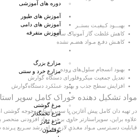
دوره های آموزشی
آموزش های طیور
آموزش های دامی
بهبـــود کـیفیـت بستــر
آموزش متفرقه
کاهش غلظت گاز آمونیاک سالن
کاهـش دفـع مـواد هضـم نشده
فروشگاه آرین
مزارع بزرگ
بهبود انسجام سلول‌های روده
مزارع خرد و سنتی
تعدیل جمعیت میکروفلورای دستگاه گوارش
ارتباط با ما
افزایش سطح جذب و بهبود عملکرد دستگاه‌گوارش
راهنمای پرورش و تغذیه
مواد تشکیل دهنده خوراک کامل سوپر استار
مرغ گوشتی
در تهیه دان کامل پیش آغازین یا سوپر استارتر جوجه گوشتی ا
مرغ تخمگذار
علاوه براین، سوپراستارتر حاوی برخی مواد افزودنی منحصر
مرغ مادر
قـابلیت دسـترسی مـواد مغـذی لازم بـرای رشد سـریع پـرنده در
بوقلمون