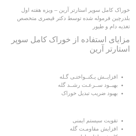
خوراک کامل سوپر استارتر آرین – ویزه هفته اول
بلدرچین فرموله شده توسط دکتر قیصری متخصص
تغذیه دام و طیور
مزایای استفاده از خوراک کامل سوپر
استارتر آرین
افزایــش یـکنــواختـی گـله
بهبــود ســرعـت رشــد گله
بهبود ضریب تبدیل خوراک
تقویت سیستم ایمنی
افزایش مقاومـت گله