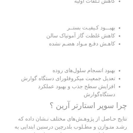
کاهش تـلفات اولیه
بهبـــود کـیفیـت بستــر
کاهش غلظت گاز آمونیاک سالن
کاهـش دفـع مـواد هضـم نشده
بهبود انسجام سلول‌های روده
تعدیل جمعیت میکروفلورای دستگاه گوارش
افزایش سطح جذب و بهبود عملکرد
دستگاه‌گوارش
چرا سوپر استارتر آرین ؟
نتایج حـاصل از پژوهـش‌ها‌ی مختلف نـشان داده که
رشـد متـوازن و مطـلوب بلدرچین درسنین ‌ابتدایی به