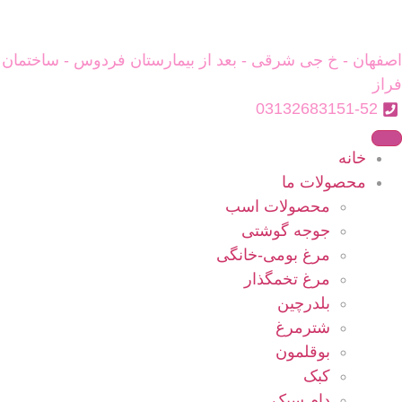
اصفهان - خ جی شرقی - بعد از بیمارستان فردوس - ساختمان
فراز
03132683151-52
خانه
محصولات ما
محصولات اسب
جوجه گوشتی
مرغ بومی-خانگی
مرغ تخمگذار
بلدرچین
شترمرغ
بوقلمون
کبک
دام سبک