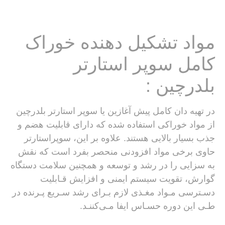
مواد تشکیل دهنده خوراک
کامل سوپر استارتر
بلدرچین :
در تهیه دان کامل پیش آغازین یا سوپر استارتر بلدرچین
از مواد خوراکی استفاده شده که دارای قابلیت هضم و
جذب بسیار بالایی هستند. علاوه بر این، سوپراستارتر
حاوی برخی مواد افزودنی منحصر بفرد است که نقش
به سزایی را در رشد و توسعه و همچنین سلامت دستگاه
گوارش، تقویت سیستم ایمنی و افزایش قـابلیت
دسـترسی مـواد مغـذی لازم بـرای رشد سـریع پـرنده در
طـی این دوره حسـاس ایفا مـی‌کننـد.