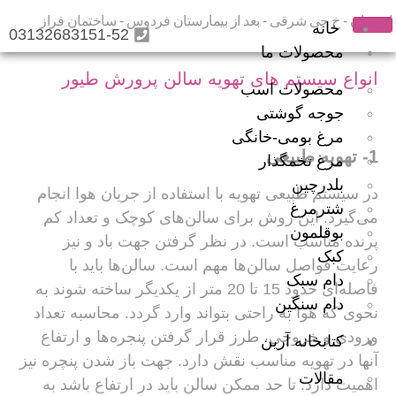
اصفهان - خ جی شرقی - بعد از بیمارستان فردوس - ساختمان فراز
خانه
03132683151-52
محصولات ما
انواع سیستم های تهویه سالن پرورش طیور
محصولات اسب
جوجه گوشتی
مرغ بومی-خانگی
1- تهویه طبیعی
مرغ تخمگذار
بلدرچین
در سیستم طبیعی تهویه با استفاده از جریان هوا انجام
شترمرغ
می‌گیرد. این روش برای سالن‌های کوچک و تعداد کم
بوقلمون
پرنده مناسب است. در نظر گرفتن جهت باد و نیز
کبک
رعایت فواصل سالن‌ها مهم است. سالن‌ها باید با
دام سبک
فاصله‌ای حدود 15 تا 20 متر از یکدیگر ساخته شوند به
دام سنگین
نحوی که هوا به راحتی بتواند وارد گردد. محاسبه تعداد
ورودی و خروجی، طرز قرار گرفتن پنجره‌ها و ارتفاع
کتابخانه آرین
آنها در تهویه مناسب نقش دارد. جهت باز شدن پنچره نیز
مقالات
اهمیت دارد. تا حد ممکن سالن باید در ارتفاع باشد به