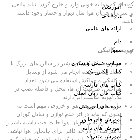
گونه‌ای که هوا به خوبی وارد و خارج گردد. نباید مانعی
آموزشی
بر سر راه جریان هوا مثل دیوار و حصار وجود داشته
پژوهشی
باشد.
ارائه های علمی
دام
تهویه مکانیکی
طیور
مجلات علمی و تجاری
در تهویه مکانیکی که بیشتر در سالن های بزرگ با
کتاب الکترونیک
تعداد بیشتر پرنده انجام می شود از وسایل
مکانیکی و هواکش استفاده می شود. تعداد
کتاب های فارسی
هواکش، ظرفیت آن ها، محل و فاصله نصب در
کتاب های زبان اصلی
یک تهویه مناسب اثر دارند.
تناسب بین ورودی هوا و خروجی مهم است به
دوره های آموزشی
نحوی که نباید در اثر عدم توازن و تعادل کوران
آموزش های طیور
ایجاد شود یعنی جریان هوا حالت جت داشته باشد و
آموزش های دامی
یا سرعت آن در حد کافی برای جابجایی هوا نباشد.
آموزش متفرقه
یک سیستم کارا باید به گونه‌ای باشد که هوای گرم