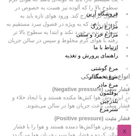
سطوح بالا را که آلوده نیز هست به خصوص در
فروشگاه آرین
فصول گرم خارج کند. ورود هوای تازه باید به
گونه‌ای باشد که به ویژه در فصول سرد مستقیم به
مزارع بزرگ
سطح پرنده برخورد نکند و ابتدا به سطوح بالا تر
مزارع خرد و سنتی
رفته با هوای گرم مخلوط و سپس در سالن جریان
ارتباط با ما
یابد.
راهنمای پرورش و تغذیه
مرغ گوشتی
انواع تهویه مکانیکی
مرغ تخمگذار
مرغ مادر
فشار منفی (Negative pressure)
بوقلمون
در این روش هوا کش‌ها مکنده هستند و با ایجاد خلاء و
بلدرچین
فشار منفی باعث جریان هوا در سالن می‌شوند.
شترمرغ
فشار مثبت (Positive pressure)
در این روش هواکش‌ها دمنده هستند و هوا را با فشار
X
وارد سالن کرده و فشار هوا سبب جریان هوا می‌گردد.