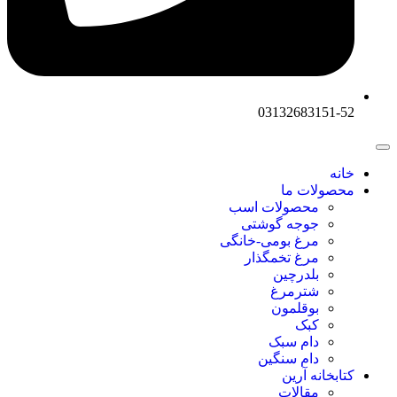
03132683151-52
خانه
محصولات ما
محصولات اسب
جوجه گوشتی
مرغ بومی-خانگی
مرغ تخمگذار
بلدرچین
شترمرغ
بوقلمون
کبک
دام سبک
دام سنگین
کتابخانه آرین
مقالات