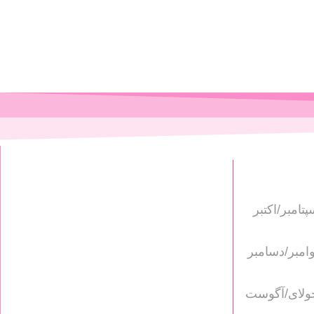
Poultry US - سپتامبر/اکتبر
Poultry US - نوامبر/دسامبر
Poultry USA - جولای/آگوست