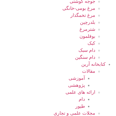
جوجه گوشتی
مرغ بومی-خانگی
مرغ تخمگذار
بلدرچین
شترمرغ
بوقلمون
کبک
دام سبک
دام سنگین
کتابخانه آرین
مقالات
آموزشی
پژوهشی
ارائه های علمی
دام
طیور
مجلات علمی و تجاری